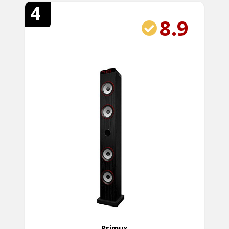
4
8.9
Primux