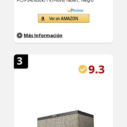
PC/PS4/Xbox/TV/Móvil/Tablet, Negro
Más Información
3
9.3