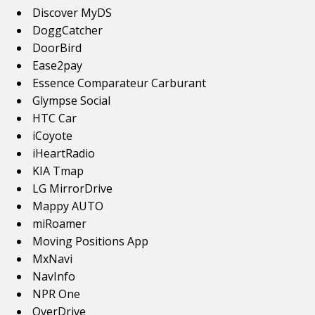
Discover MyDS
DoggCatcher
DoorBird
Ease2pay
Essence Comparateur Carburant
Glympse Social
HTC Car
iCoyote
iHeartRadio
KIA Tmap
LG MirrorDrive
Mappy AUTO
miRoamer
Moving Positions App
MxNavi
NavInfo
NPR One
OverDrive