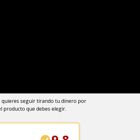
 quieres seguir tirando tu dinero por
l producto que debes elegir.
9.8