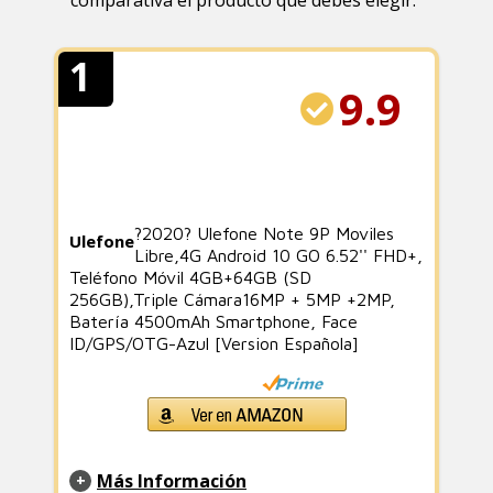
comparativa el producto que debes elegir.
1
9.9
?2020? Ulefone Note 9P Moviles
Ulefone
Libre,4G Android 10 GO 6.52'' FHD+,
Teléfono Móvil 4GB+64GB (SD
256GB),Triple Cámara16MP + 5MP +2MP,
Batería 4500mAh Smartphone, Face
ID/GPS/OTG-Azul [Version Española]
Más Información