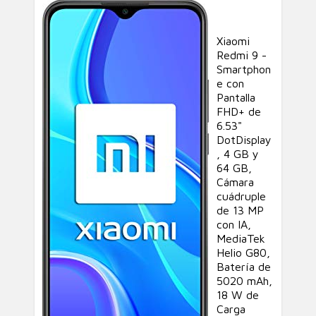
Xiaomi
Redmi 9 -
Smartphon
e con
Pantalla
FHD+ de
6.53"
DotDisplay
, 4 GB y
64 GB,
Cámara
cuádruple
de 13 MP
con IA,
MediaTek
Helio G80,
Batería de
5020 mAh,
18 W de
Carga