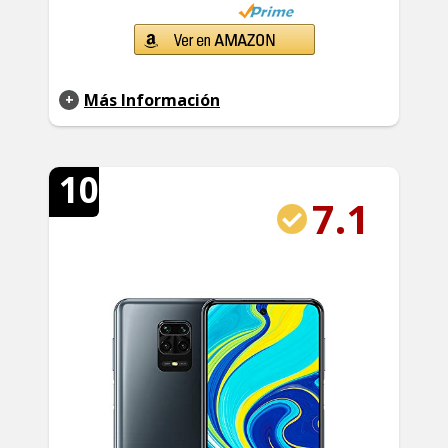
Más Información
10
7.1