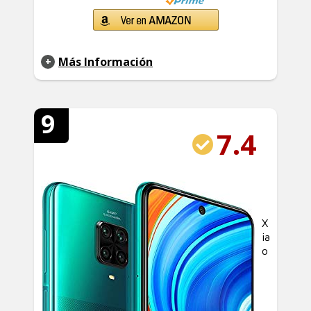
Más Información
9
7.4
X
ia
o