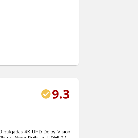
9.3
 pulgadas 4K UHD Dolby Vision
ay y Alexa Built-in, HDMI 2.1,