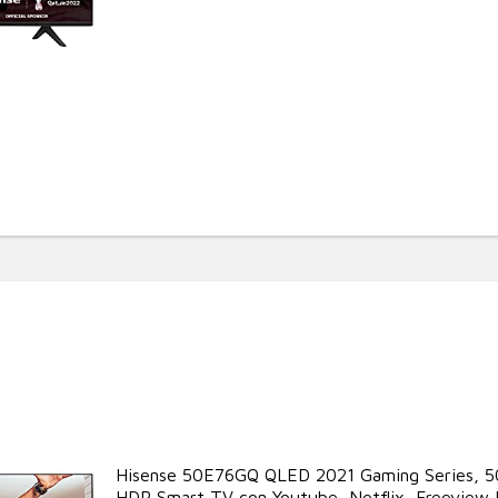
Hisense 50E76GQ QLED 2021 Gaming Series, 50
HDR Smart TV con Youtube, Netflix, Freeview Pl