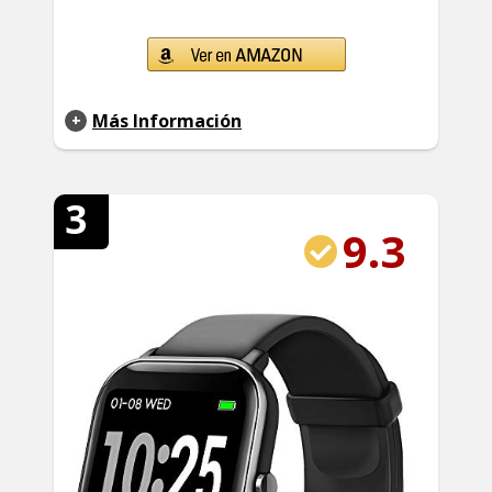
Más Información
3
9.3