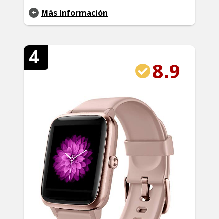
Más Información
4
8.9