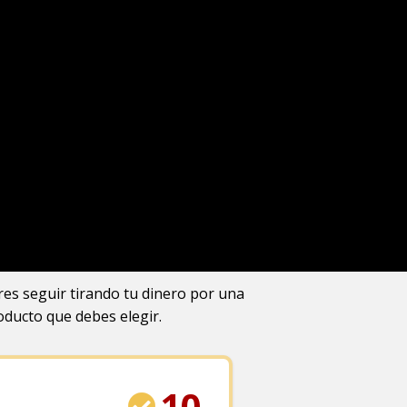
res seguir tirando tu dinero por una
ducto que debes elegir.
10