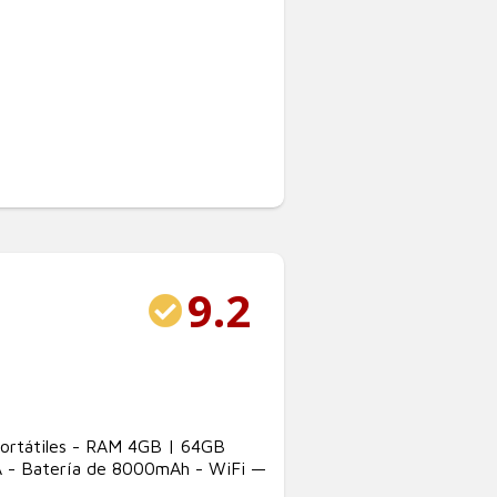
9.2
-Portátiles - RAM 4GB | 64GB
A - Batería de 8000mAh - WiFi —