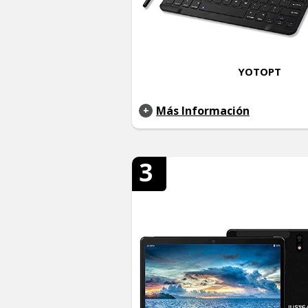
YOTOPT
Más Información
3