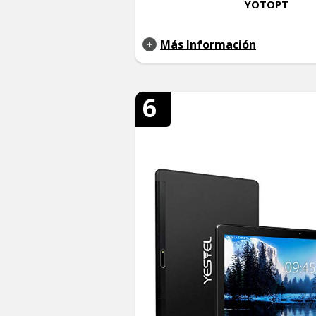
YOTOPT
Más Información
6