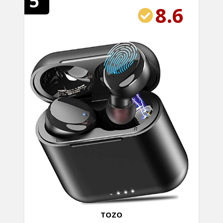
5
8.6
TOZO