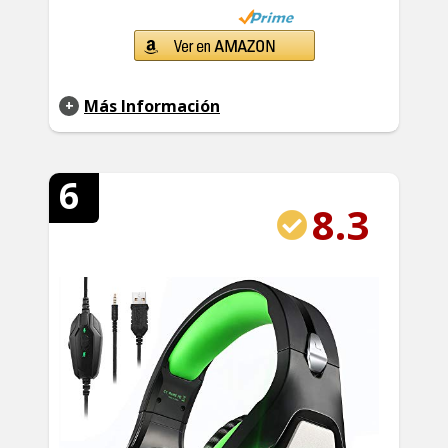
Más Información
6
8.3