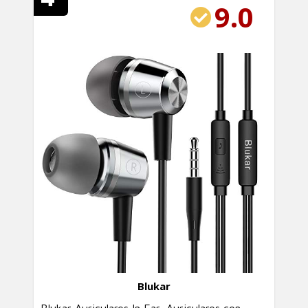
9.0
Blukar