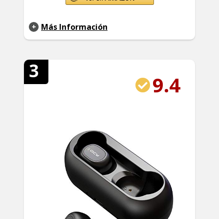
Más Información
3
9.4