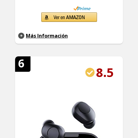
Más Información
6
8.5