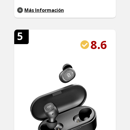
Más Información
5
8.6