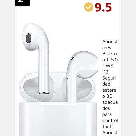
9.5
Auricul
ares
Blueto
oth 5.0
TWS
i12
Seguri
dad
estére
o 3D
adecua
dos
para
Control
táctil
Auricul