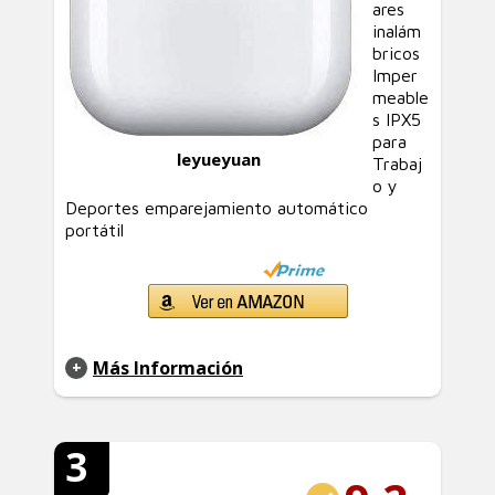
ares
inalám
bricos
Imper
meable
s IPX5
para
leyueyuan
Trabaj
o y
Deportes emparejamiento automático
portátil
Más Información
3